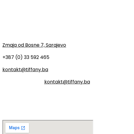
Kontaktirajte nas
Stojimo Vam na raspolaganju za
sve upite
Zmaja od Bosne 7, Sarajevo
+387 (0) 33 592 465
kontakt@tiffany.ba
kontakt@tiffany.ba
Gdje se nalazimo