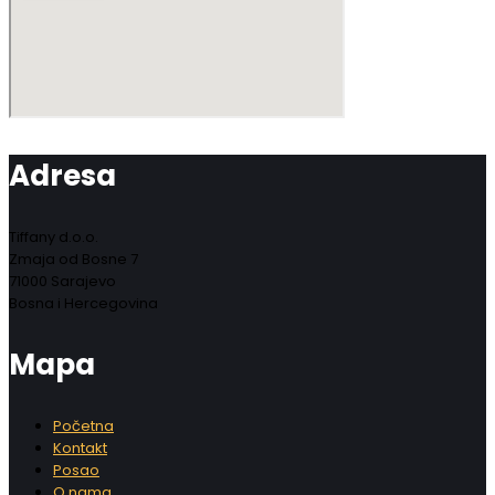
Adresa
Tiffany d.o.o.
Zmaja od Bosne 7
71000 Sarajevo
Bosna i Hercegovina
Mapa
Početna
Kontakt
Posao
O nama