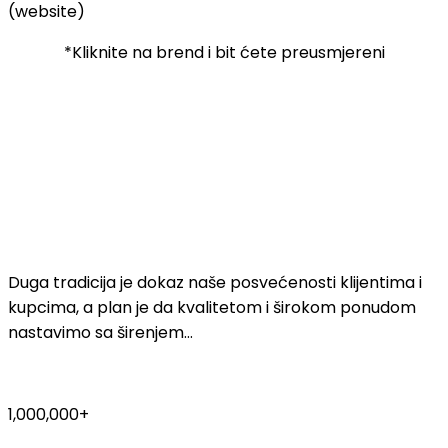
(website)
*Kliknite na brend i bit ćete preusmjereni
Zašto mi?
Pratimo
trendove i kretanja
Duga tradicija je dokaz naše posvećenosti klijentima i
kupcima, a plan je da kvalitetom i širokom ponudom
nastavimo sa širenjem…
1,000,000+