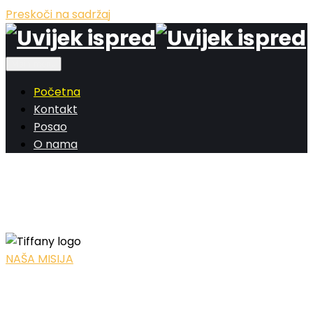
Preskoči na sadržaj
Main menu
Početna
Kontakt
Posao
O nama
UVIJEK ISPRED
UVIJEK ISPRED
NAŠA MISIJA
Naša misija