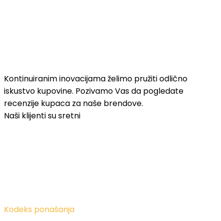
Testimonials
Šta naši klijenti
kažu o nama?
Kontinuiranim inovacijama želimo pružiti odlično
iskustvo kupovine. Pozivamo Vas da pogledate
recenzije kupaca za naše brendove.
Naši klijenti su sretni
FAQS
Šta još trebate znati
o nama?
Kodeks ponašanja